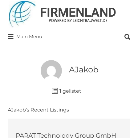
Suchen
nach:
Suchen
Main Menu
nach:
AJakob
1 gelistet
AJakob's Recent Listings
PARAT Technology Group GmbH