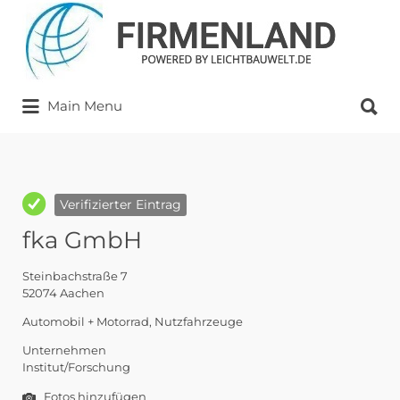
Suchen
nach:
Suchen
Main Menu
nach:
Verifizierter Eintrag
fka GmbH
Steinbachstraße 7
52074 Aachen
Automobil + Motorrad
Nutzfahrzeuge
Unternehmen
Institut/Forschung
Fotos hinzufügen