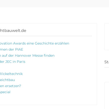
chtbauwelt.de
ovation Awards eine Geschichte erzählen
emen der PIAE
n auf der Hannover Messe finden
er JEC in Paris
St
-Wickeltechnik
Leichtbau
en ersetzen?
Special