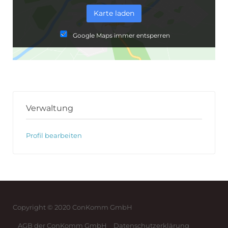
Karte laden
Google Maps immer entsperren
Verwaltung
Profil bearbeiten
Copyright © 2020 ConKomm GmbH
AGB der ConKomm GmbH
Datenschutzerklärung