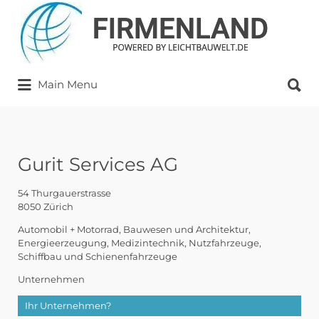
Suchen
nach:
Suchen
Main Menu
nach:
Gurit Services AG
54 Thurgauerstrasse
8050 Zürich
Automobil + Motorrad
Bauwesen und Architektur
Energieerzeugung
Medizintechnik
Nutzfahrzeuge
Schiffbau und Schienenfahrzeuge
Unternehmen
Ihr Unternehmen?