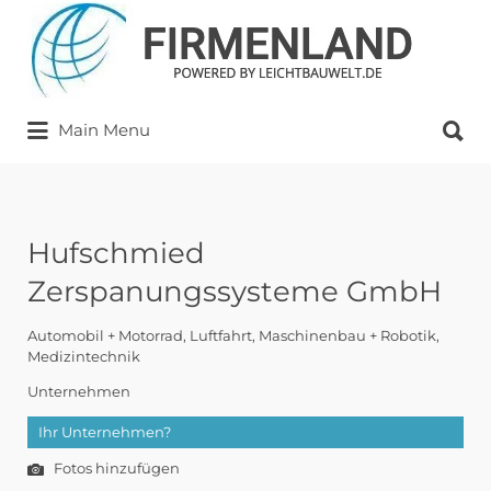
Suchen
nach:
Suchen
Main Menu
nach:
Hufschmied
Zerspanungssysteme GmbH
Automobil + Motorrad
Luftfahrt
Maschinenbau + Robotik
Medizintechnik
Unternehmen
Ihr Unternehmen?
Fotos hinzufügen