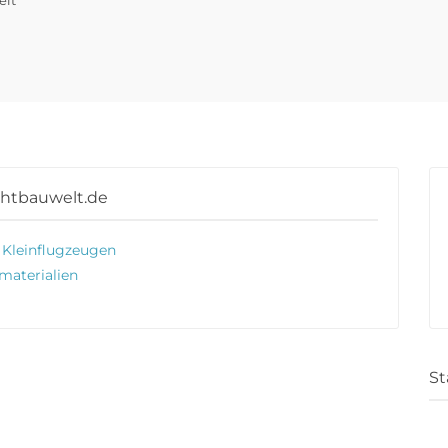
chtbauwelt.de
n Kleinflugzeugen
aterialien
St