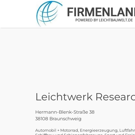
Suchen
nach:
Leichtwerk Resea
Hermann-Blenk-Straße 38
38108 Braunschweig
Automobil + Motorrad
Energieerzeugung
Luftfahr
Schiffbau und Schienenfahrzeuge
Sport und Freiz