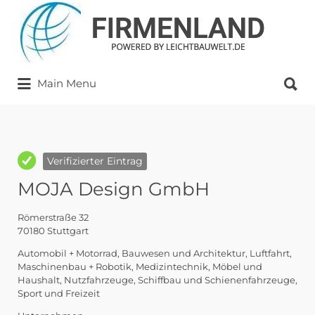
Suchen
nach:
Suchen
Main Menu
nach:
Verifizierter Eintrag
MOJA Design GmbH
Römerstraße 32
70180 Stuttgart
Automobil + Motorrad
Bauwesen und Architektur
Luftfahrt
Maschinenbau + Robotik
Medizintechnik
Möbel und
Haushalt
Nutzfahrzeuge
Schiffbau und Schienenfahrzeuge
Sport und Freizeit