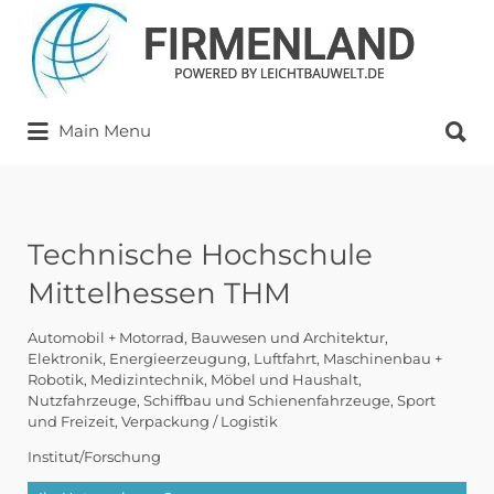
Suchen
nach:
Suchen
Main Menu
nach:
Technische Hochschule
Mittelhessen THM
Automobil + Motorrad
Bauwesen und Architektur
Elektronik
Energieerzeugung
Luftfahrt
Maschinenbau +
Robotik
Medizintechnik
Möbel und Haushalt
Nutzfahrzeuge
Schiffbau und Schienenfahrzeuge
Sport
und Freizeit
Verpackung / Logistik
Institut/Forschung