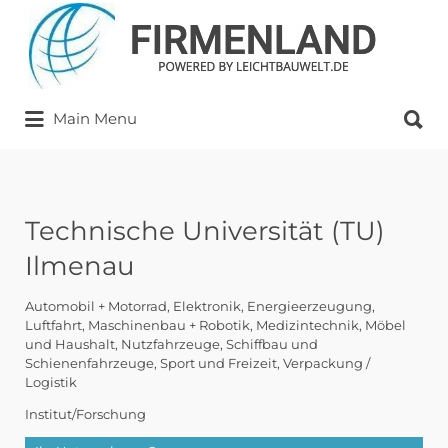
Suchen
nach:
Suchen
Main Menu
nach:
Technische Universität (TU)
Ilmenau
Automobil + Motorrad
Elektronik
Energieerzeugung
Luftfahrt
Maschinenbau + Robotik
Medizintechnik
Möbel
und Haushalt
Nutzfahrzeuge
Schiffbau und
Schienenfahrzeuge
Sport und Freizeit
Verpackung /
Logistik
Institut/Forschung