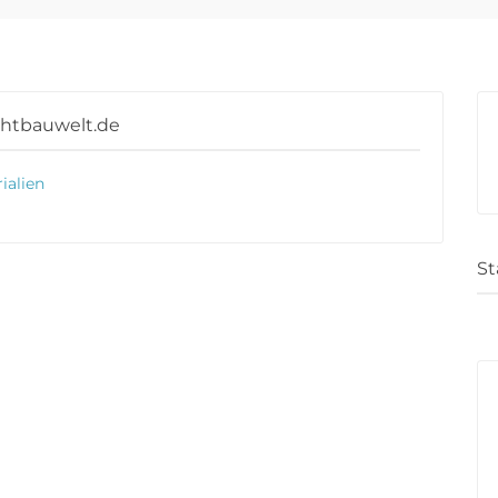
chtbauwelt.de
ialien
St