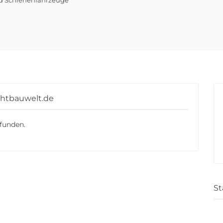
chtbauwelt.de
funden.
St