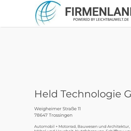
Suchen
nach:
Held Technologie
Weigheimer Straße 11
78647 Trossingen
Automobil + Motorrad
Bauwesen und Architektur
Möbel und Haushalt
Nutzfahrzeuge
Schiffbau u